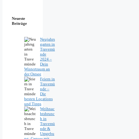
Neueste
Beiträge
Neujahrs
garten in
Travemü
nde
2024 –
Dein
Wintertraum an
der Ostsee
Feiern in
Travemü
nde –
Die
besten Locations
und Tipps
Weihnac
htsbrunc
h in
Travemü
nde &
Umgebu
ng: Genuss mit